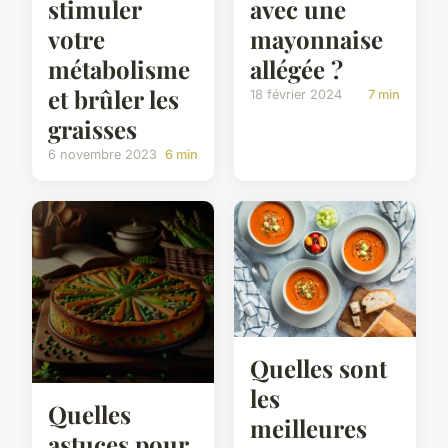
stimuler
avec une
votre
mayonnaise
métabolisme
allégée ?
et brûler les
18 février 2024
7 min
graisses
6 novembre 2023
6 min
Quelles sont
les
Quelles
meilleures
astuces pour