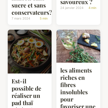
savoureux ?
sucre et sans
24 janvier 2024
4 min
conservateurs?
7 mars 2024
5 min
les aliments
riches en
Est-il
fibres
possible de
insolubles
réaliser un
pour
pad thaï
favoriser une