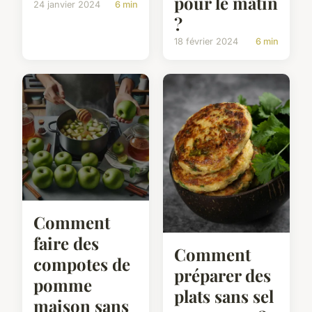
pour le matin
24 janvier 2024
6 min
?
18 février 2024
6 min
Comment
faire des
Comment
compotes de
préparer des
pomme
plats sans sel
maison sans