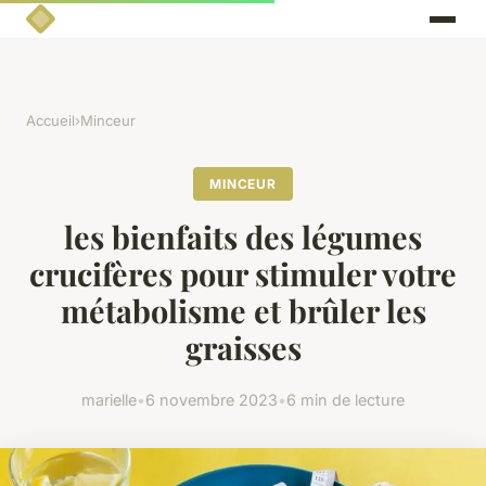
Accueil
›
Minceur
MINCEUR
les bienfaits des légumes
crucifères pour stimuler votre
métabolisme et brûler les
graisses
marielle
•
6 novembre 2023
•
6 min de lecture