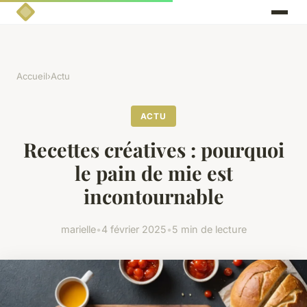
Accueil
›
Actu
ACTU
Recettes créatives : pourquoi
le pain de mie est
incontournable
marielle
•
4 février 2025
•
5 min de lecture