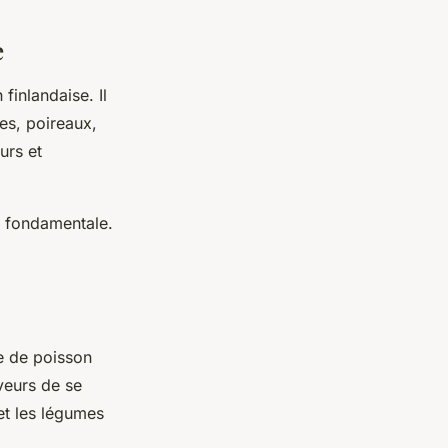
e
finlandaise. Il
es, poireaux,
urs et
t fondamentale.
pe de poisson
veurs de se
et les légumes