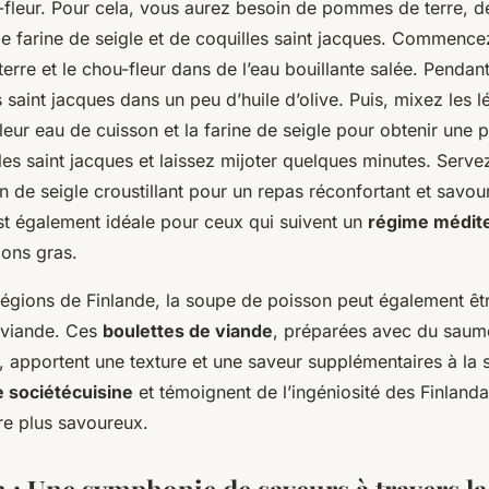
-fleur. Pour cela, vous aurez besoin de pommes de terre, de
 de farine de seigle et de coquilles saint jacques. Commencez
rre et le chou-fleur dans de l’eau bouillante salée. Pendan
es saint jacques dans un peu d’huile d’olive. Puis, mixez les 
eur eau de cuisson et la farine de seigle pour obtenir une 
les saint jacques et laissez mijoter quelques minutes. Serve
 de seigle croustillant pour un repas réconfortant et savou
est également idéale pour ceux qui suivent un
régime médit
bons gras.
régions de Finlande, la soupe de poisson peut également ê
 viande. Ces
boulettes de viande
, préparées avec du saum
 apportent une texture et une saveur supplémentaires à la s
e sociétécuisine
et témoignent de l’ingéniosité des Finlanda
re plus savoureux.