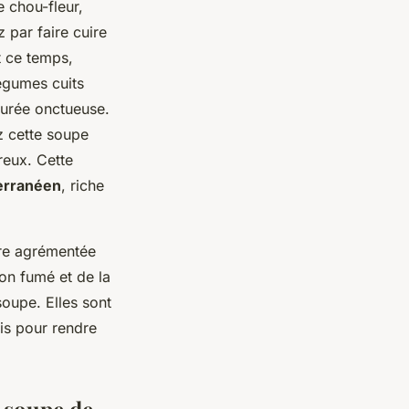
 chou-fleur,
 par faire cuire
t ce temps,
légumes cuits
purée onctueuse.
z cette soupe
reux. Cette
erranéen
, riche
tre agrémentée
on fumé et de la
oupe. Elles sont
is pour rendre