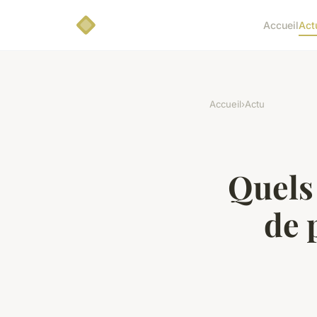
Accueil
Act
Accueil
›
Actu
Quels 
de 