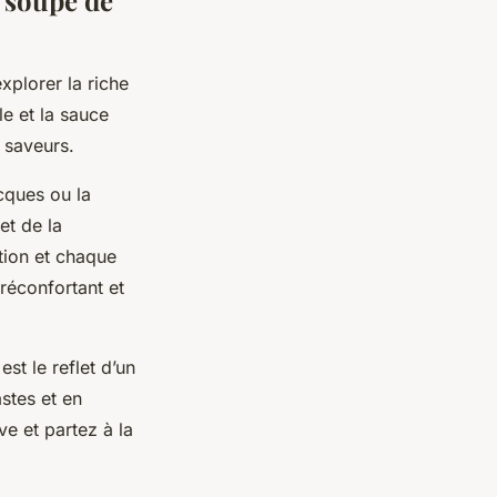
 soupe de
xplorer la riche
le et la sauce
 saveurs.
cques ou la
et de la
tion et chaque
 réconfortant et
st le reflet d’un
astes et en
ve et partez à la