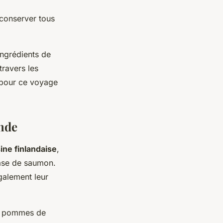
e conserver tous
ingrédients de
travers les
r pour ce voyage
nde
ine finlandaise
,
base de saumon.
galement leur
de pommes de