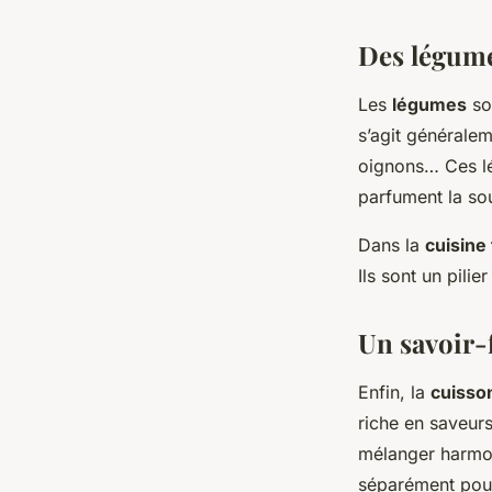
Des légume
Les
légumes
son
s’agit généralem
oignons… Ces lég
parfument la so
Dans la
cuisine
Ils sont un pilie
Un savoir-f
Enfin, la
cuisso
riche en saveurs
mélanger harmon
séparément pour