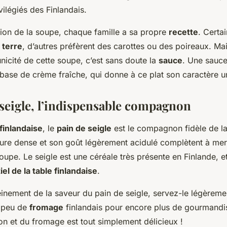
vilégiés des Finlandais.
tion de la soupe, chaque famille a sa propre
recette
. Certa
e
terre
, d’autres préfèrent des carottes ou des poireaux. Mai
’unicité de cette soupe, c’est sans doute la
sauce
. Une sauc
base de crème fraîche, qui donne à ce plat son caractère u
 seigle, l’indispensable compagnon
 finlandaise
, le
pain de seigle
est le compagnon fidèle de l
ture dense et son goût légèrement acidulé complètent à merv
upe. Le seigle est une céréale très présente en Finlande, e
el de la table finlandaise
.
einement de la saveur du pain de seigle, servez-le légèrement
n peu de
fromage
finlandais pour encore plus de gourmandi
on et du fromage est tout simplement délicieux !