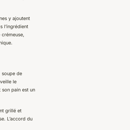
ines y ajoutent
s l’ingrédient
e crémeuse,
nique.
a soupe de
eille le
t son pain est un
 grillé et
se. L’accord du