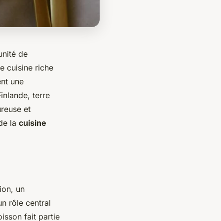
unité de
e cuisine riche
nt une
nlande, terre
ureuse et
 de la
cuisine
ion, un
un rôle central
isson fait partie