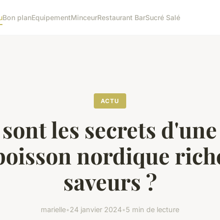
u
Bon plan
Equipement
Minceur
Restaurant Bar
Sucré Salé
ACTU
sont les secrets d'un
poisson nordique rich
saveurs ?
marielle
•
24 janvier 2024
•
5 min de lecture