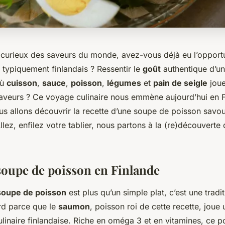
curieux des saveurs du monde, avez-vous déjà eu l’opport
 typiquement finlandais ? Ressentir le
goût
authentique d’un
où
cuisson
,
sauce
,
poisson
,
légumes
et
pain de seigle
joue
veurs ? Ce voyage culinaire nous emmène aujourd’hui en Fi
us allons découvrir la recette d’une soupe de poisson savo
llez, enfilez votre tablier, nous partons à la (re)découverte
 soupe de poisson en Finlande
soupe de poisson
est plus qu’un simple plat, c’est une tradit
rd parce que le
saumon
, poisson roi de cette recette, joue 
culinaire finlandaise. Riche en oméga 3 et en vitamines, ce po