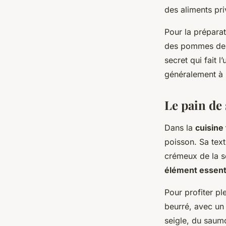
des aliments pri
Pour la prépara
des pommes d
secret qui fait l
généralement à 
Le pain de
Dans la
cuisine
poisson. Sa tex
crémeux de la so
élément essenti
Pour profiter pl
beurré, avec u
seigle, du saum