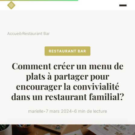
Accueil
›
Restaurant Bar
RESTAURANT BAR
Comment créer un menu de
plats à partager pour
encourager la convivialité
dans un restaurant familial?
marielle
•
7 mars 2024
•
6 min de lecture