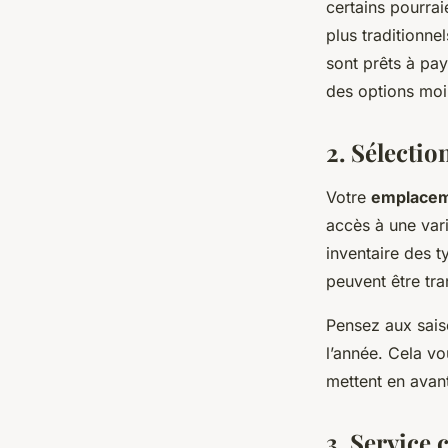
certains pourrai
plus traditionn
sont prêts à pay
des options moi
2. Sélectio
Votre
emplace
accès à une var
inventaire des t
peuvent être tr
Pensez aux sais
l’année. Cela v
mettent en avant
3. Service 