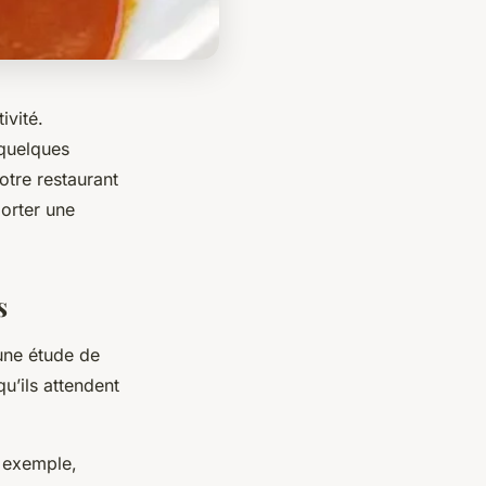
ivité.
 quelques
tre restaurant
porter une
s
 une étude de
qu’ils attendent
r exemple,