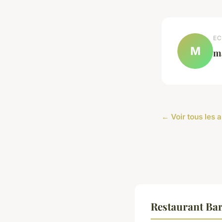
EC
M
ma
← Voir tous les a
Restaurant Ba