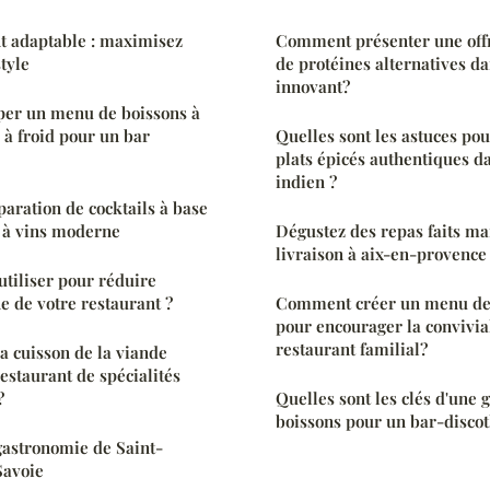
t adaptable : maximisez
Comment présenter une offr
tyle
de protéines alternatives d
innovant?
er un menu de boissons à
 à froid pour un bar
Quelles sont les astuces po
plats épicés authentiques d
indien ?
aration de cocktails à base
 à vins moderne
Dégustez des repas faits ma
livraison à aix-en-provence
tiliser pour réduire
e de votre restaurant ?
Comment créer un menu de 
pour encourager la convivia
restaurant familial?
 cuisson de la viande
estaurant de spécialités
?
Quelles sont les clés d'une g
boissons pour un bar-disco
 gastronomie de Saint-
Savoie