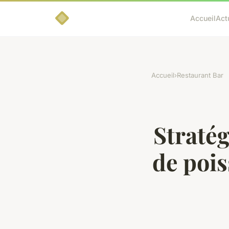
Accueil
Act
Accueil
›
Restaurant Bar
Stratég
de poi