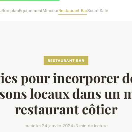
u
Bon plan
Equipement
Minceur
Restaurant Bar
Sucré Salé
RESTAURANT BAR
ies pour incorporer d
ssons locaux dans un 
restaurant côtier
marielle
•
24 janvier 2024
•
3 min de lecture