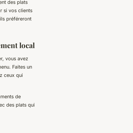
ent des plats
 si vos clients
ls préféreront
ement local
er, vous avez
menu. Faites un
ez ceux qui
oments de
c des plats qui