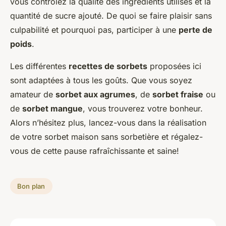
vous contrôlez la qualité des ingrédients utilisés et la
quantité de sucre ajouté. De quoi se faire plaisir sans
culpabilité et pourquoi pas, participer à une
perte de
poids
.
Les différentes
recettes de sorbets
proposées ici
sont adaptées à tous les goûts. Que vous soyez
amateur de
sorbet aux agrumes
, de
sorbet fraise
ou
de
sorbet mangue
, vous trouverez votre bonheur.
Alors n’hésitez plus, lancez-vous dans la réalisation
de votre sorbet maison sans sorbetière et régalez-
vous de cette pause rafraîchissante et saine!
Bon plan