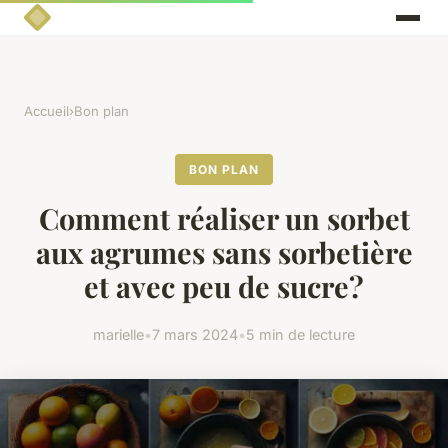
Accueil
›
Bon plan
BON PLAN
Comment réaliser un sorbet
aux agrumes sans sorbetière
et avec peu de sucre?
marielle
•
7 mars 2024
•
5 min de lecture