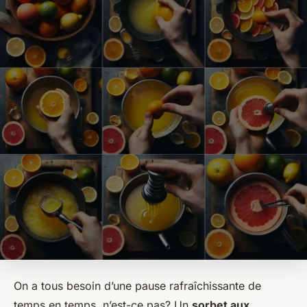
On a tous besoin d’une pause rafraîchissante de
temps en temps, n’est-ce pas? Un
sorbet aux