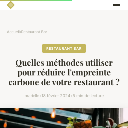
Accueil
›
Restaurant Bar
RESTAURANT BAR
Quelles méthodes utiliser
pour réduire l'empreinte
carbone de votre restaurant ?
marielle
•
18 février 2024
•
5 min de lecture