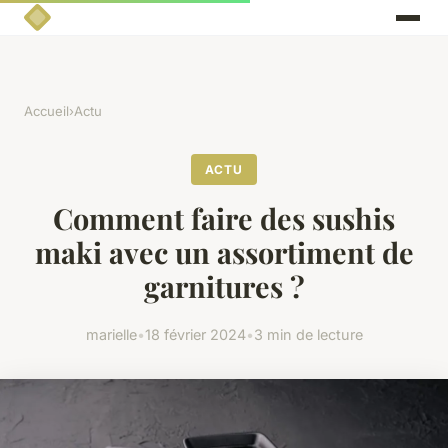
Accueil
›
Actu
ACTU
Comment faire des sushis
maki avec un assortiment de
garnitures ?
marielle
•
18 février 2024
•
3 min de lecture